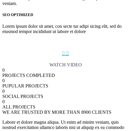
veniam.
SEO OPTIMIZED
Lorem ipsum dolor sit amet, con secte tur adipi sicing elit, sed do
eiusmod tempor incididunt ut labore et dolore
DIGITAL
EXPERIENCE
We are committed to providing our customers with exceptional
service while offering our employees the best training.


WATCH VIDEO
0
PROJECTS COMPLETED
0
PUPULAR PROJECTS
0
SOCIAL PROJECTS
0
ALL PROJECTS
WE ARE TRUSTED BY MORE
THAN 8900
CLIENTS
Labore et dolore magna aliqua. Ut enim ad minim veniam, quis
nostrud exercitation ullamco laboris nisi ut aliquip ex ea commodo