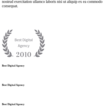
nostrud exercitation ullamco laboris nisi ut aliquip ex ea commodo
consequat.
Our
Awards
Lorem ipsum dolor sit amet, consectetur adipisicing elit, sed do
eiusmod tempor incididunt ut labore et dolore magna aliqua. Ut
enim ad minim veniam, quis nostrud exercitation.
Best Digital Agency
Best Digital Agency
Best Digital Agency