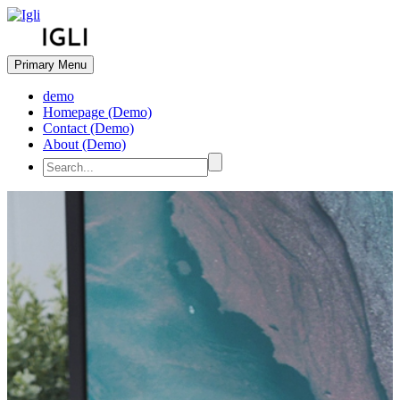
Primary Menu
demo
Homepage (Demo)
Contact (Demo)
About (Demo)